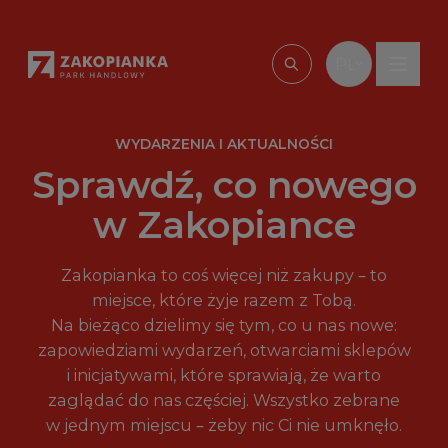
Przejdź do treści
PL
Wpisz, czego szu
WYDARZENIA I AKTUALNOŚCI
Sprawdź, co nowego
w Zakopiance
Zakopianka to coś więcej niż zakupy – to
miejsce, które żyje razem z Tobą.
Na bieżąco dzielimy się tym, co u nas nowe:
zapowiedziami wydarzeń, otwarciami sklepów
i inicjatywami, które sprawiają, że warto
zaglądać do nas częściej. Wszystko zebrane
w jednym miejscu – żeby nic Ci nie umknęło.