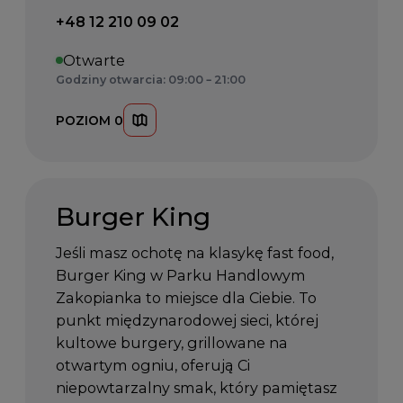
Telefon kontaktowy:
+48 12 210 09 02
Otwarte
Godziny otwarcia: 09:00 – 21:00
POZIOM 0
Burger King
Jeśli masz ochotę na klasykę fast food,
Burger King w Parku Handlowym
Zakopianka to miejsce dla Ciebie. To
punkt międzynarodowej sieci, której
kultowe burgery, grillowane na
otwartym ogniu, oferują Ci
niepowtarzalny smak, który pamiętasz