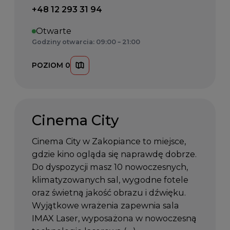
Telefon kontaktowy:
+48 12 293 31 94
Otwarte
Godziny otwarcia: 09:00 – 21:00
POZIOM 0
Cinema City
Cinema City w Zakopiance to miejsce,
gdzie kino ogląda się naprawdę dobrze.
Do dyspozycji masz 10 nowoczesnych,
klimatyzowanych sal, wygodne fotele
oraz świetną jakość obrazu i dźwięku.
Wyjątkowe wrażenia zapewnia sala
IMAX Laser, wyposażona w nowoczesną