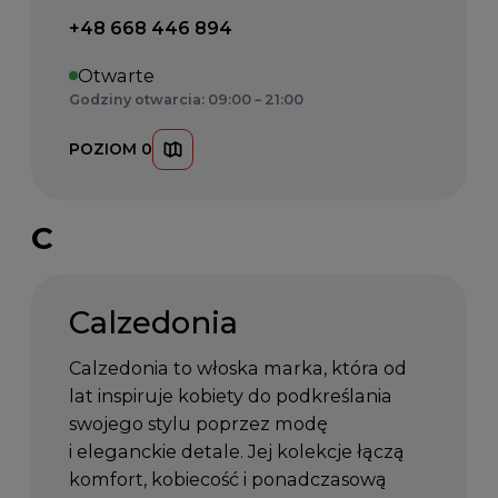
Telefon kontaktowy:
+48 668 446 894
Otwarte
Godziny otwarcia: 09:00 – 21:00
POZIOM 0
C
Calzedonia
Calzedonia to włoska marka, która od
lat inspiruje kobiety do podkreślania
swojego stylu poprzez modę
i eleganckie detale. Jej kolekcje łączą
komfort, kobiecość i ponadczasową