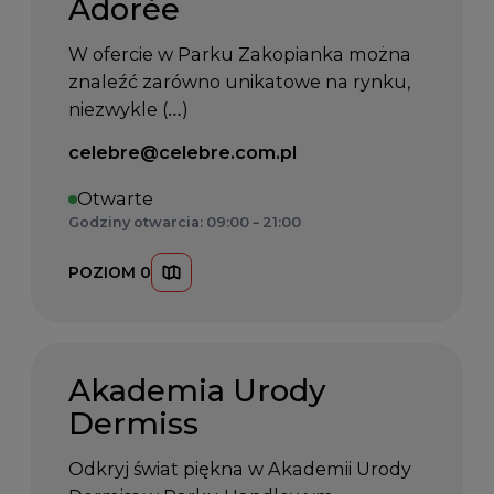
Adorèe
W ofercie w Parku Zakopianka można
z
naleźć
z
arówno unikatowe na rynku,
niezwykle (…)
Email kontaktowy:
celebre@celebre.com.pl
Otwarte
Godziny otwarcia: 09:00 – 21:00
POZIOM 0
Akademia Urody
Dermiss
Odkryj świat piękna w Akademii Urody