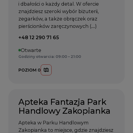
i dbałości o każdy detal. W ofercie
znajdziesz szeroki wybór biżuterii,
zegarków, a także obrączek oraz
pierścionków zaręczynowych (…)
Telefon kontaktowy:
+48 12 290 71 65
Otwarte
Godziny otwarcia: 09:00 – 21:00
POZIOM 0
Apteka Fantazja Park
Handlowy Zakopianka
Apteka w Parku Handlowym
Zakopianka to miejsce, gdzie znajdziesz