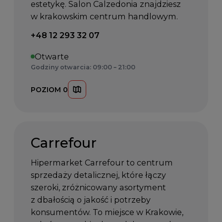
estetykę. Salon Calzedonia znajdziesz
w krakowskim centrum handlowym.
Telefon kontaktowy:
+48 12 293 32 07
Otwarte
Godziny otwarcia: 09:00 – 21:00
POZIOM 0
Carrefour
Hipermarket Carrefour to centrum
sprzedaży detalicznej, które łączy
szeroki, zróżnicowany asortyment
z dbałością o jakość i potrzeby
konsumentów. To miejsce w Krakowie,