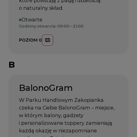
które powstają z pasją i dbałością
o naturalny skład.
Otwarte
Godziny otwarcia: 09:00 – 21:00
POZIOM 0
B
BalonoGram
W Parku Handlowym Zakopianka
czeka na Ciebie BalonoGram – miejsce,
w którym balony, gadżety
i personalizowane toppery zamieniają
każdą okazję w niezapomniane