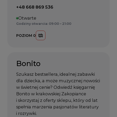
Telefon kontaktowy:
+48 668 869 536
Otwarte
Godziny otwarcia: 09:00 – 21:00
POZIOM 0
Bonito
Szukasz bestsellera, idealnej zabawki
dla dziecka, a może muzycznej nowości
w świetnej cenie? Odwiedź księgarnię
Bonito w krakowskiej Zakopiance
i skorzystaj z oferty sklepu, który od lat
spełnia marzenia pasjonatów literatury
i rozrywki.