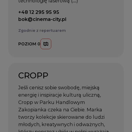
technologię laserową (…)
Telefon kontaktowy:
+48 12 295 95 95
Email kontaktowy:
bok@cinema-city.pl
Zgodnie z repertuarem
POZIOM 0
CROPP
Jeśli cenisz sobie swobodę, miejską
energię i inspiracje kulturą uliczną,
Cropp w Parku Handlowym
Zakopianka czeka na Ciebie. Marka
tworzy kolekcje skierowane do ludzi
młodych, kreatywnych i odważnych,
którzy poprzez ubiór w pełni wyrażają