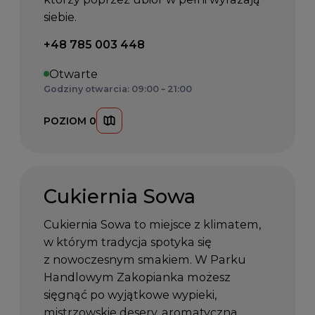
siebie.
Telefon kontaktowy:
+48 785 003 448
Otwarte
Godziny otwarcia: 09:00 – 21:00
POZIOM 0
Cukiernia Sowa
Cukiernia Sowa to miejsce z klimatem,
w którym tradycja spotyka się
z nowoczesnym smakiem. W Parku
Handlowym Zakopianka możesz
sięgnąć po wyjątkowe wypieki,
mistrzowskie desery, aromatyczną