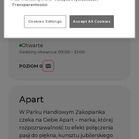
odwiedź Ambre Art w Parku
Transparentności
Handlowym Zakopianka. To miejsce,
w którym artystyczne wzornictwo łączy
Cookies Settings
Accept All Cookies
się z rzemiosłem i niepowtarzalnym
charakterem dodatków.
Otwarte
Godziny otwarcia: 09:00 – 21:00
POZIOM 0
Apart
W Parku Handlowym Zakopianka
czeka na Ciebie Apart – marka, której
rozpoznawalność to efekt połączenia
pasji do piękna, kunsztu jubilerskiego