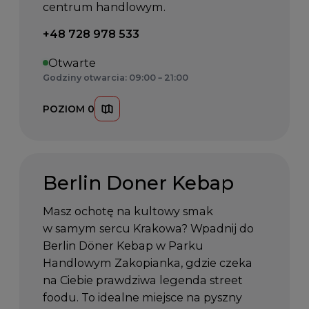
centrum handlowym.
Telefon kontaktowy:
+48 728 978 533
Otwarte
Godziny otwarcia: 09:00 – 21:00
POZIOM 0
Berlin Doner Kebap
Masz ochotę na kultowy smak
w samym sercu Krakowa? Wpadnij do
Berlin Döner Kebap w Parku
Handlowym Zakopianka, gdzie czeka
na Ciebie prawdziwa legenda street
foodu. To idealne miejsce na pyszny