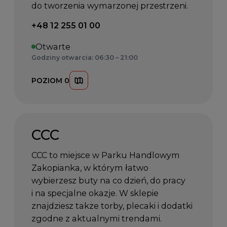
do tworzenia wymarzonej przestrzeni.
Telefon kontaktowy:
+48 12 255 01 00
Otwarte
Godziny otwarcia: 06:30 – 21:00
POZIOM 0
CCC
CCC to miejsce w Parku Handlowym
Zakopianka, w którym łatwo
wybierzesz buty na co dzień, do pracy
i na specjalne okazje. W sklepie
znajdziesz także torby, plecaki i dodatki
zgodne z aktualnymi trendami.