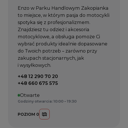
Enzo w Parku Handlowym Zakopianka
to miejsce, w którym pasja do motocykli
spotyka się z profesjonalizmem.
Znajdziesz tu odzież i akcesoria
motocyklowe, a obsługa pomoże Ci
wybrać produkty idealnie dopasowane
do Twoich potrzeb – zarówno przy
zakupach stacjonarnych, jak
i wysyłkowych.
Telefon kontaktowy:
+48 12 290 70 20
+48 660 675 575
Otwarte
Godziny otwarcia: 10:00 – 19:30
POZIOM 0