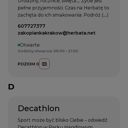
Urodziny, rocznice, święta… Życie jest
pełne przyjemności. Czas na Herbatę to
zachęta do ich smakowania. Podróż (…)
Telefon kontaktowy:
607727377
Email kontaktowy:
zakopiankakrakow@herbata.net
Otwarte
Godziny otwarcia: 09:00 – 21:00
POZIOM 0
D
Decathlon
Sport może być blisko Ciebie – odwiedź
Decathlon w Parku Handlowym