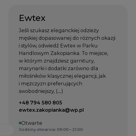
Ewtex
Jeśli szukasz eleganckiej odzieży
męskiej dopasowanej do różnych okazji
i stylów, odwiedź Ewtex w Parku
Handlowym Zakopianka. To miejsce,
w którym znajdziesz garnitury,
marynarki i dodatki zarówno dla
miłośników klasycznej elegancji, jak
i mężczyzn preferujących
swobodniejszy, (…)
Telefon kontaktowy:
+48 794 580 805
Email kontaktowy:
ewtex.zakopianka@wp.pl
Otwarte
Godziny otwarcia: 09:00 – 21:00