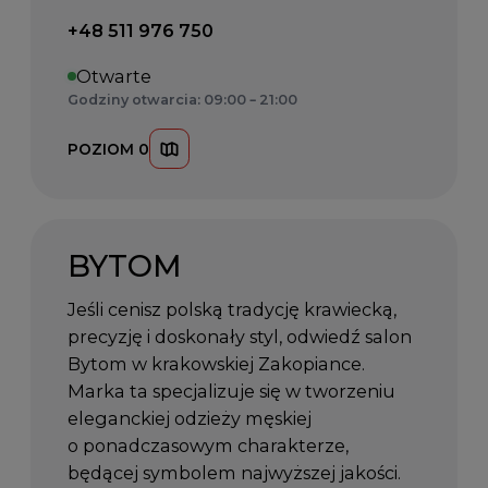
Telefon kontaktowy:
+48 511 976 750
Otwarte
Godziny otwarcia: 09:00 – 21:00
POZIOM 0
BYTOM
Jeśli cenisz polską tradycję krawiecką,
precyzję i doskonały styl, odwiedź salon
Bytom w krakowskiej Zakopiance.
Marka ta specjalizuje się w tworzeniu
eleganckiej odzieży męskiej
o ponadczasowym charakterze,
będącej symbolem najwyższej jakości.