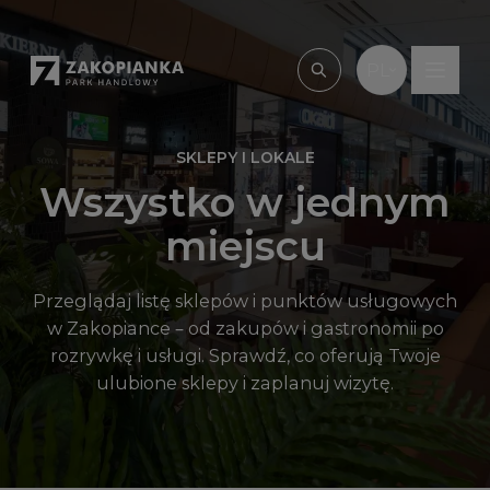
Przejdź do treści
PL
Wpisz, czego szu
SKLEPY I LOKALE
Wszystko w jednym
miejscu
Przeglądaj listę sklepów i punktów usługowych
w Zakopiance – od zakupów i gastronomii po
rozrywkę i usługi. Sprawdź, co oferują Twoje
ulubione sklepy i zaplanuj wizytę.