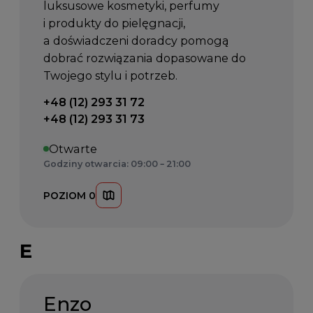
luksusowe kosmetyki, perfumy
i produkty do pielęgnacji,
a doświadczeni doradcy pomogą
dobrać rozwiązania dopasowane do
Twojego stylu i potrzeb.
Telefon kontaktowy:
+48 (12) 293 31 72
+48 (12) 293 31 73
Otwarte
Godziny otwarcia: 09:00 – 21:00
POZIOM 0
E
Enzo