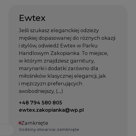
Ewtex
Jeśli szukasz eleganckiej odzieży
męskiej dopasowanej do różnych okazji
i stylów, odwiedź Ewtex w Parku
Handlowym Zakopianka. To miejsce,
w którym znajdziesz garnitury,
marynarki i dodatki zarówno dla
miłośników klasycznej elegancji, jak
i mężczyzn preferujących
swobodniejszy, (…)
Telefon kontaktowy:
+48 794 580 805
Email kontaktowy:
ewtex.zakopianka@wp.pl
Zamknięte
Godziny otwarcia: zamknięte