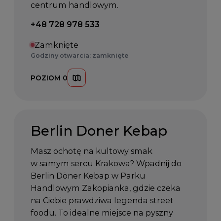
centrum handlowym.
Telefon kontaktowy:
+48 728 978 533
Zamknięte
Godziny otwarcia: zamknięte
POZIOM 0
Berlin Doner Kebap
Masz ochotę na kultowy smak
w samym sercu Krakowa? Wpadnij do
Berlin Döner Kebap w Parku
Handlowym Zakopianka, gdzie czeka
na Ciebie prawdziwa legenda street
foodu. To idealne miejsce na pyszny