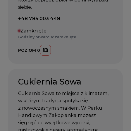
siebie.
Telefon kontaktowy:
+48 785 003 448
Zamknięte
Godziny otwarcia: zamknięte
POZIOM 0
Cukiernia Sowa
Cukiernia Sowa to miejsce z klimatem,
w którym tradycja spotyka się
z nowoczesnym smakiem. W Parku
Handlowym Zakopianka możesz
sięgnąć po wyjątkowe wypieki,
mistrzowskie desery, aromatyczną