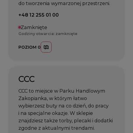
do tworzenia wymarzonej przestrzeni.
Telefon kontaktowy:
+48 12 255 01 00
Zamknięte
Godziny otwarcia: zamknięte
POZIOM 0
CCC
CCC to miejsce w Parku Handlowym
Zakopianka, w którym łatwo
wybierzesz buty na co dzień, do pracy
i na specjalne okazje. W sklepie
znajdziesz także torby, plecaki i dodatki
zgodne z aktualnymi trendami.