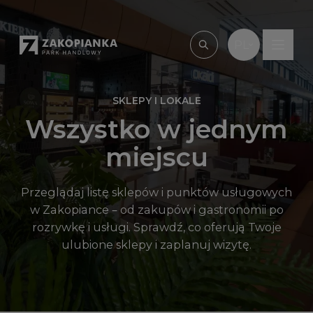
Przejdź do treści
PL
Wpisz, czego szu
SKLEPY I LOKALE
Wszystko w jednym
miejscu
Przeglądaj listę sklepów i punktów usługowych
w Zakopiance – od zakupów i gastronomii po
rozrywkę i usługi. Sprawdź, co oferują Twoje
ulubione sklepy i zaplanuj wizytę.