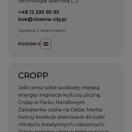
technologię laserową (…)
Telefon kontaktowy:
+48 12 295 95 95
Email kontaktowy:
bok@cinema-city.pl
Zgodnie z repertuarem
POZIOM 0
CROPP
Jeśli cenisz sobie swobodę, miejską
energię i inspiracje kulturą uliczną,
Cropp w Parku Handlowym
Zakopianka czeka na Ciebie. Marka
tworzy kolekcje skierowane do ludzi
młodych, kreatywnych i odważnych,
którzy poprzez ubiór w pełni wyrażają