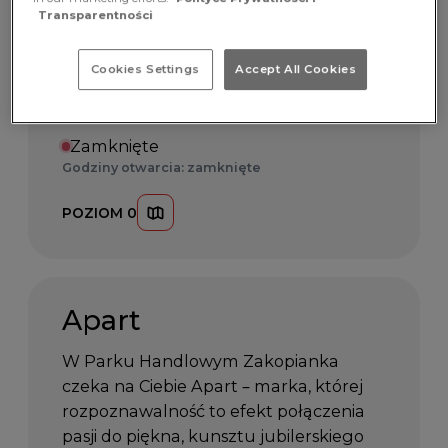
odwiedź Ambre Art w Parku
Transparentności
Handlowym Zakopianka. To miejsce,
w którym artystyczne wzornictwo łączy
Cookies Settings
Accept All Cookies
się z rzemiosłem i niepowtarzalnym
charakterem dodatków.
Zamknięte
Godziny otwarcia: zamknięte
POZIOM 0
Apart
W Parku Handlowym Zakopianka
czeka na Ciebie Apart – marka, której
rozpoznawalność to efekt połączenia
pasji do piękna, kunsztu jubilerskiego