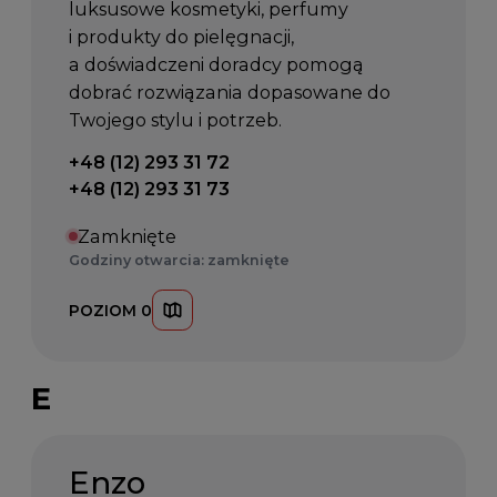
luksusowe kosmetyki, perfumy
i produkty do pielęgnacji,
a doświadczeni doradcy pomogą
dobrać rozwiązania dopasowane do
Twojego stylu i potrzeb.
Telefon kontaktowy:
+48 (12) 293 31 72
+48 (12) 293 31 73
Zamknięte
Godziny otwarcia: zamknięte
POZIOM 0
E
Enzo