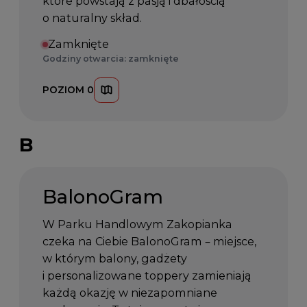
które powstają z pasją i dbałością
o naturalny skład.
Zamknięte
Godziny otwarcia: zamknięte
POZIOM 0
B
BalonoGram
W Parku Handlowym Zakopianka
czeka na Ciebie BalonoGram – miejsce,
w którym balony, gadżety
i personalizowane toppery zamieniają
każdą okazję w niezapomniane