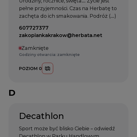
Urodziny, rocznice, święta… Życie jest
pełne przyjemności. Czas na Herbatę to
zachęta do ich smakowania. Podróż (…)
Telefon kontaktowy:
607727377
Email kontaktowy:
zakopiankakrakow@herbata.net
Zamknięte
Godziny otwarcia: zamknięte
POZIOM 0
D
Decathlon
Sport może być blisko Ciebie – odwiedź
Decathlon w Parku Handlowym