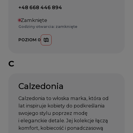
Telefon kontaktowy:
+48 668 446 894
Zamknięte
Godziny otwarcia: zamknięte
POZIOM 0
C
Calzedonia
Calzedonia to włoska marka, która od
lat inspiruje kobiety do podkreślania
swojego stylu poprzez modę
i eleganckie detale. Jej kolekcje łączą
komfort, kobiecość i ponadczasową