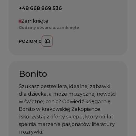
Telefon kontaktowy:
+48 668 869 536
Zamknięte
Godziny otwarcia: zamknięte
POZIOM 0
Bonito
Szukasz bestsellera, idealnej zabawki
dla dziecka, a może muzycznej nowości
w świetnej cenie? Odwiedź księgarnię
Bonito w krakowskiej Zakopiance
i skorzystaj z oferty sklepu, który od lat
spełnia marzenia pasjonatów literatury
i rozrywki.