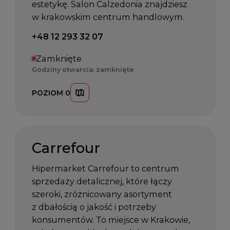
estetykę. Salon Calzedonia znajdziesz
w krakowskim centrum handlowym.
Telefon kontaktowy:
+48 12 293 32 07
Zamknięte
Godziny otwarcia: zamknięte
POZIOM 0
Carrefour
Hipermarket Carrefour to centrum
sprzedaży detalicznej, które łączy
szeroki, zróżnicowany asortyment
z dbałością o jakość i potrzeby
konsumentów. To miejsce w Krakowie,