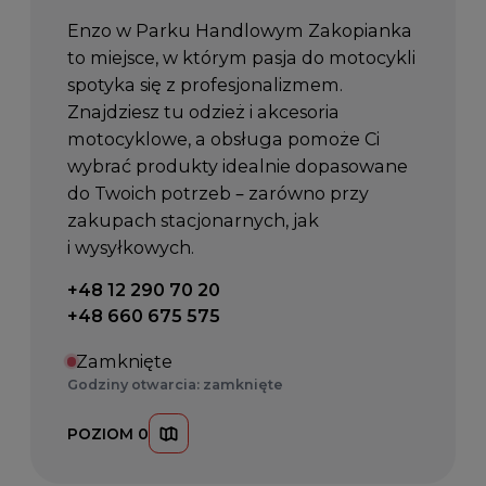
Enzo w Parku Handlowym Zakopianka
to miejsce, w którym pasja do motocykli
spotyka się z profesjonalizmem.
Znajdziesz tu odzież i akcesoria
motocyklowe, a obsługa pomoże Ci
wybrać produkty idealnie dopasowane
do Twoich potrzeb – zarówno przy
zakupach stacjonarnych, jak
i wysyłkowych.
Telefon kontaktowy:
+48 12 290 70 20
+48 660 675 575
Zamknięte
Godziny otwarcia: zamknięte
POZIOM 0