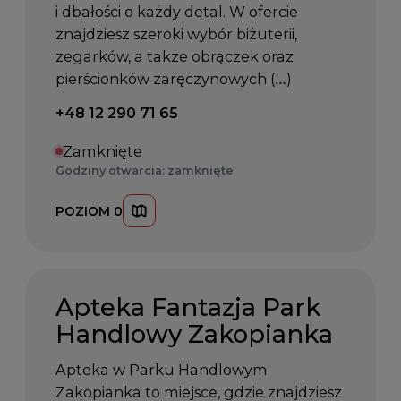
i dbałości o każdy detal. W ofercie
znajdziesz szeroki wybór biżuterii,
zegarków, a także obrączek oraz
pierścionków zaręczynowych (…)
Telefon kontaktowy:
+48 12 290 71 65
Zamknięte
Godziny otwarcia: zamknięte
POZIOM 0
Apteka Fantazja Park
Handlowy Zakopianka
Apteka w Parku Handlowym
Zakopianka to miejsce, gdzie znajdziesz