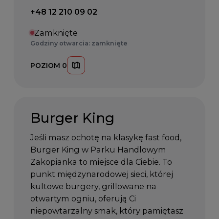
Telefon kontaktowy:
+48 12 210 09 02
Zamknięte
Godziny otwarcia: zamknięte
POZIOM 0
Burger King
Jeśli masz ochotę na klasykę fast food,
Burger King w Parku Handlowym
Zakopianka to miejsce dla Ciebie. To
punkt międzynarodowej sieci, której
kultowe burgery, grillowane na
otwartym ogniu, oferują Ci
niepowtarzalny smak, który pamiętasz