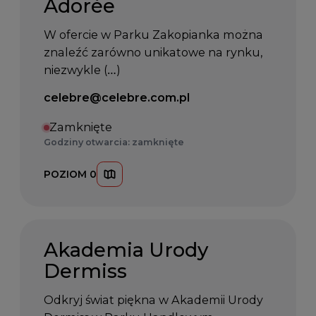
Adorèe
W ofercie w Parku Zakopianka można
z
naleźć
z
arówno unikatowe na rynku,
niezwykle (…)
Email kontaktowy:
celebre@celebre.com.pl
Zamknięte
Godziny otwarcia: zamknięte
POZIOM 0
Akademia Urody
Dermiss
Odkryj świat piękna w Akademii Urody