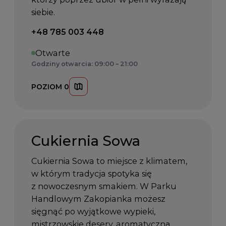
siebie.
Telefon kontaktowy:
+48 785 003 448
Otwarte
Godziny otwarcia: 09:00 – 21:00
POZIOM 0
Cukiernia Sowa
Cukiernia Sowa to miejsce z klimatem,
w którym tradycja spotyka się
z nowoczesnym smakiem. W Parku
Handlowym Zakopianka możesz
sięgnąć po wyjątkowe wypieki,
mistrzowskie desery, aromatyczną