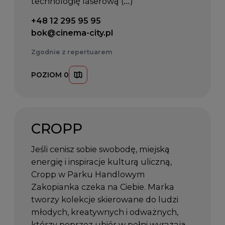
technologię laserową (…)
Telefon kontaktowy:
+48 12 295 95 95
Email kontaktowy:
bok@cinema-city.pl
Zgodnie z repertuarem
POZIOM 0
CROPP
Jeśli cenisz sobie swobodę, miejską
energię i inspiracje kulturą uliczną,
Cropp w Parku Handlowym
Zakopianka czeka na Ciebie. Marka
tworzy kolekcje skierowane do ludzi
młodych, kreatywnych i odważnych,
którzy poprzez ubiór w pełni wyrażają