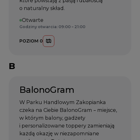
które powstają z pasją i dbałością
o naturalny skład.
Otwarte
Godziny otwarcia: 09:00 – 21:00
POZIOM 0
B
BalonoGram
W Parku Handlowym Zakopianka
czeka na Ciebie BalonoGram – miejsce,
w którym balony, gadżety
i personalizowane toppery zamieniają
każdą okazję w niezapomniane