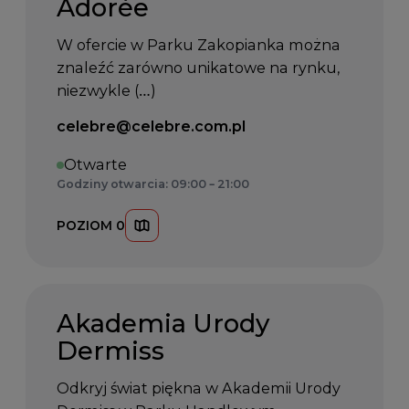
Adorèe
W ofercie w Parku Zakopianka można
z
naleźć
z
arówno unikatowe na rynku,
niezwykle (…)
Email kontaktowy:
celebre@celebre.com.pl
Otwarte
Godziny otwarcia: 09:00 – 21:00
POZIOM 0
Akademia Urody
Dermiss
Odkryj świat piękna w Akademii Urody