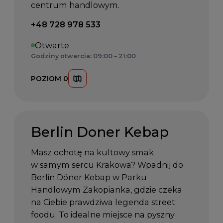
centrum handlowym.
Telefon kontaktowy:
+48 728 978 533
Otwarte
Godziny otwarcia: 09:00 – 21:00
POZIOM 0
Berlin Doner Kebap
Masz ochotę na kultowy smak
w samym sercu Krakowa? Wpadnij do
Berlin Döner Kebap w Parku
Handlowym Zakopianka, gdzie czeka
na Ciebie prawdziwa legenda street
foodu. To idealne miejsce na pyszny