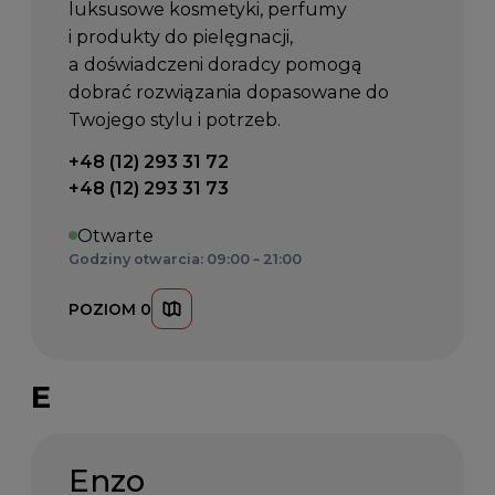
luksusowe kosmetyki, perfumy
i produkty do pielęgnacji,
a doświadczeni doradcy pomogą
dobrać rozwiązania dopasowane do
Twojego stylu i potrzeb.
Telefon kontaktowy:
+48 (12) 293 31 72
+48 (12) 293 31 73
Otwarte
Godziny otwarcia: 09:00 – 21:00
POZIOM 0
E
Enzo