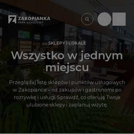
Przejdź do treści
PL
Wpisz, czego szu
SKLEPY I LOKALE
Wszystko w jednym
miejscu
Przeglądaj listę sklepów i punktów usługowych
w Zakopiance – od zakupów i gastronomii po
rozrywkę i usługi. Sprawdź, co oferują Twoje
ulubione sklepy i zaplanuj wizytę.