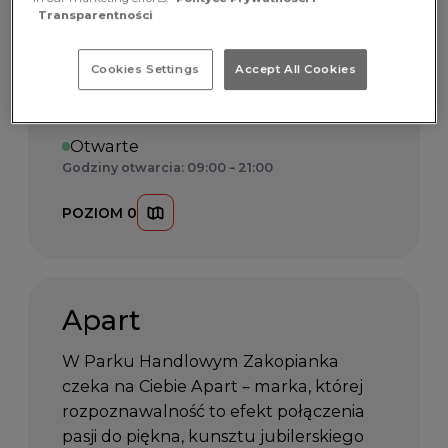
odwiedź Ambre Art w Parku
Transparentności
Handlowym Zakopianka. To miejsce,
w którym artystyczne wzornictwo łączy
Cookies Settings
Accept All Cookies
się z rzemiosłem i niepowtarzalnym
charakterem dodatków.
Otwarte
Godziny otwarcia: 09:00 – 21:00
POZIOM 0
Apart
W Parku Handlowym Zakopianka
czeka na Ciebie Apart – marka, której
rozpoznawalność to efekt połączenia
pasji do piękna, kunsztu jubilerskiego