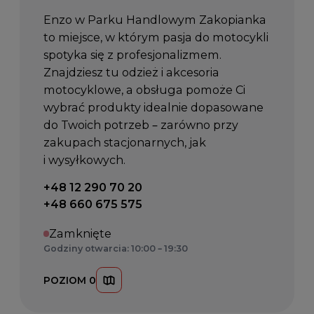
Enzo w Parku Handlowym Zakopianka
to miejsce, w którym pasja do motocykli
spotyka się z profesjonalizmem.
Znajdziesz tu odzież i akcesoria
motocyklowe, a obsługa pomoże Ci
wybrać produkty idealnie dopasowane
do Twoich potrzeb – zarówno przy
zakupach stacjonarnych, jak
i wysyłkowych.
Telefon kontaktowy:
+48 12 290 70 20
+48 660 675 575
Zamknięte
Godziny otwarcia: 10:00 – 19:30
POZIOM 0