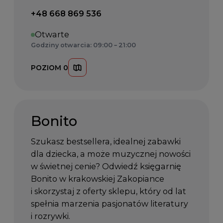
Telefon kontaktowy:
+48 668 869 536
Otwarte
Godziny otwarcia: 09:00 – 21:00
POZIOM 0
Bonito
Szukasz bestsellera, idealnej zabawki
dla dziecka, a może muzycznej nowości
w świetnej cenie? Odwiedź księgarnię
Bonito w krakowskiej Zakopiance
i skorzystaj z oferty sklepu, który od lat
spełnia marzenia pasjonatów literatury
i rozrywki.