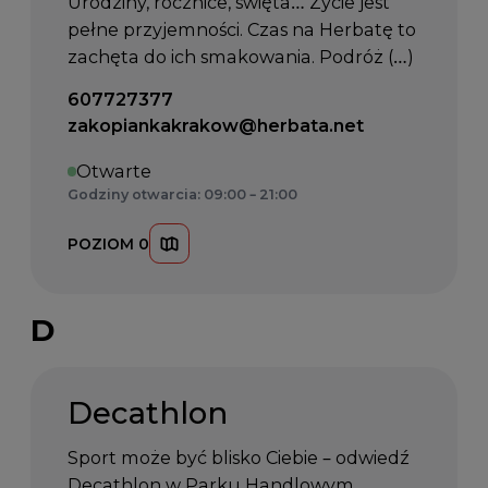
Urodziny, rocznice, święta… Życie jest
pełne przyjemności. Czas na Herbatę to
zachęta do ich smakowania. Podróż (…)
Telefon kontaktowy:
607727377
Email kontaktowy:
zakopiankakrakow@herbata.net
Otwarte
Godziny otwarcia: 09:00 – 21:00
POZIOM 0
D
Decathlon
Sport może być blisko Ciebie – odwiedź
Decathlon w Parku Handlowym