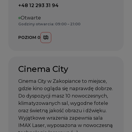
Telefon kontaktowy:
+48 12 293 31 94
Otwarte
Godziny otwarcia: 09:00 – 21:00
POZIOM 0
Cinema City
Cinema City w Zakopiance to miejsce,
gdzie kino ogląda się naprawdę dobrze.
Do dyspozycji masz 10 nowoczesnych,
klimatyzowanych sal, wygodne fotele
oraz świetną jakość obrazu i dźwięku.
Wyjątkowe wrażenia zapewnia sala
IMAX Laser, wyposażona w nowoczesną