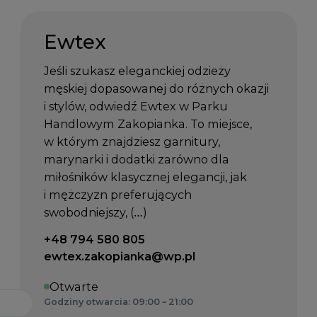
Ewtex
Jeśli szukasz eleganckiej odzieży
męskiej dopasowanej do różnych okazji
i stylów, odwiedź Ewtex w Parku
Handlowym Zakopianka. To miejsce,
w którym znajdziesz garnitury,
marynarki i dodatki zarówno dla
miłośników klasycznej elegancji, jak
i mężczyzn preferujących
swobodniejszy, (…)
Telefon kontaktowy:
+48 794 580 805
Email kontaktowy:
ewtex.zakopianka@wp.pl
Otwarte
Godziny otwarcia: 09:00 – 21:00