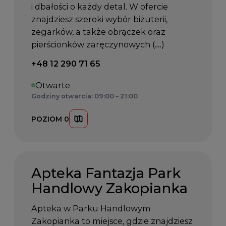
i dbałości o każdy detal. W ofercie
znajdziesz szeroki wybór biżuterii,
zegarków, a także obrączek oraz
pierścionków zaręczynowych (…)
Telefon kontaktowy:
+48 12 290 71 65
Otwarte
Godziny otwarcia: 09:00 – 21:00
POZIOM 0
Apteka Fantazja Park
Handlowy Zakopianka
Apteka w Parku Handlowym
Zakopianka to miejsce, gdzie znajdziesz