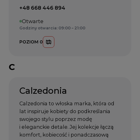
Telefon kontaktowy:
+48 668 446 894
Otwarte
Godziny otwarcia: 09:00 – 21:00
POZIOM 0
C
Calzedonia
Calzedonia to włoska marka, która od
lat inspiruje kobiety do podkreślania
swojego stylu poprzez modę
i eleganckie detale. Jej kolekcje łączą
komfort, kobiecość i ponadczasową