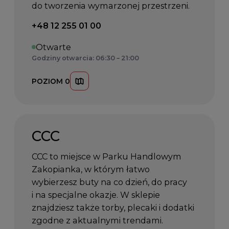
do tworzenia wymarzonej przestrzeni.
Telefon kontaktowy:
+48 12 255 01 00
Otwarte
Godziny otwarcia: 06:30 – 21:00
POZIOM 0
CCC
CCC to miejsce w Parku Handlowym
Zakopianka, w którym łatwo
wybierzesz buty na co dzień, do pracy
i na specjalne okazje. W sklepie
znajdziesz także torby, plecaki i dodatki
zgodne z aktualnymi trendami.