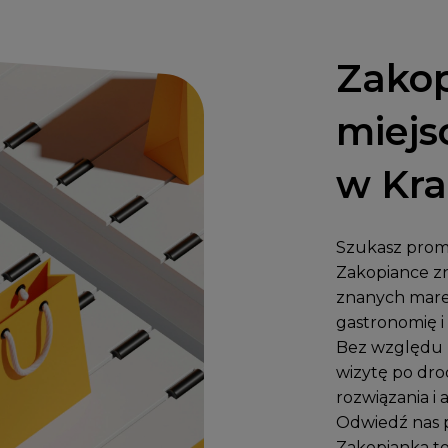
Zakop
miejs
w Kr
Szukasz promo
Zakopiance zn
znanych mare
gastronomię i 
Bez względu n
wizytę po dro
rozwiązania i 
Odwiedź nas 
Zakopianka to