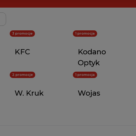
3 promocje
1 promocja
KFC
Kodano
Optyk
2 promocje
1 promocja
W. Kruk
Wojas