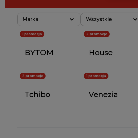
Marka
Wszystkie
1 promocja
2 promocje
BYTOM
House
2 promocje
1 promocja
Tchibo
Venezia