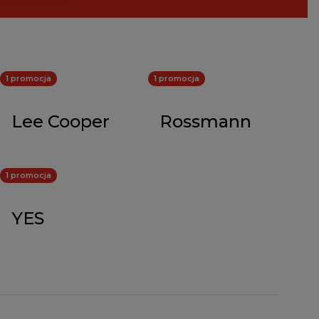
1 promocja
1 promocja
Lee Cooper
Rossmann
1 promocja
YES