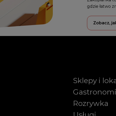
gdzie łatwo z
Zobacz, ja
Sklepy i lok
Gastronom
Rozrywka
Usługi