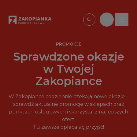
Przejdź do treści
PL
Wpisz, czego szu
PROMOCJE
Sprawdzone okazje
w Twojej
Zakopiance
W Zakopiance codziennie czekają nowe okazje –
sprawdź aktualne promocje w sklepach oraz
punktach usługowych i skorzystaj z najlepszych
ofert.
Tu zawsze opłaca się przyjść!