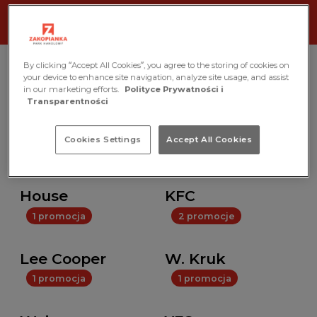
By clicking “Accept All Cookies”, you agree to the storing of cookies on
your device to enhance site navigation, analyze site usage, and assist
Marka
in our marketing efforts.
Polityce Prywatności i
Transparentności
Wszystkie
Cookies Settings
Accept All Cookies
1 promocja
3 promocje
House
KFC
1 promocja
2 promocje
Lee Cooper
W. Kruk
1 promocja
1 promocja