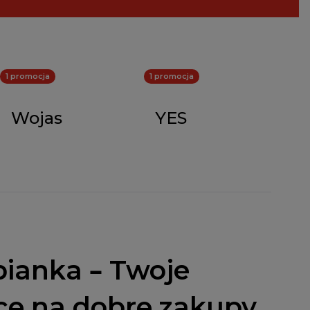
1 promocja
1 promocja
Wojas
YES
ianka – Twoje
ce na dobre zakupy