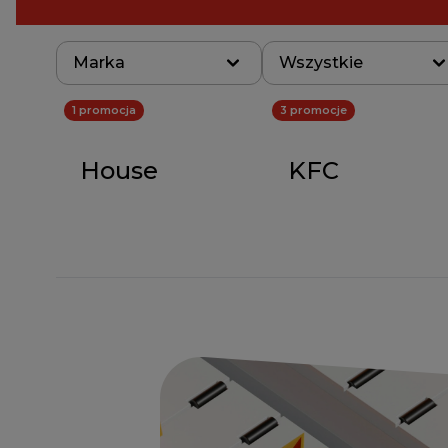
Marka
Wszystkie
1 promocja
3 promocje
House
KFC