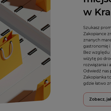
w Kr
Szukasz promo
Zakopiance zn
znanych mare
gastronomię i 
Bez względu n
wizytę po dro
rozwiązania i 
Odwiedź nas 
Zakopianka to
gdzie łatwo z
Zobacz, ja