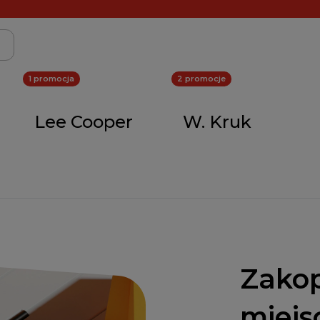
1 promocja
2 promocje
Lee Cooper
W. Kruk
Zakop
miejs