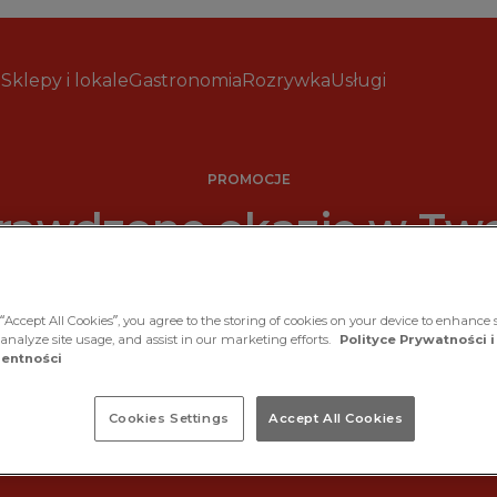
Sklepy i lokale
Gastronomia
Rozrywka
Usługi
PROMOCJE
rawdzone okazje w Two
Zakopiance
“Accept All Cookies”, you agree to the storing of cookies on your device to enhance s
 analyze site usage, and assist in our marketing efforts.
Polityce Prywatności i
dziennie czekają nowe okazje – sprawdź aktualne pro
entności
raz punktach usługowych i skorzystaj z najlepszych ofer
Tu zawsze opłaca się przyjść!
Cookies Settings
Accept All Cookies