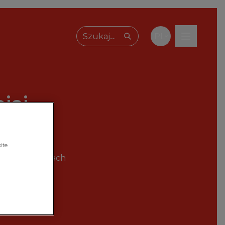
PL
Wpisz, czego szukasz
jej
ite
mocje w sklepach
t.