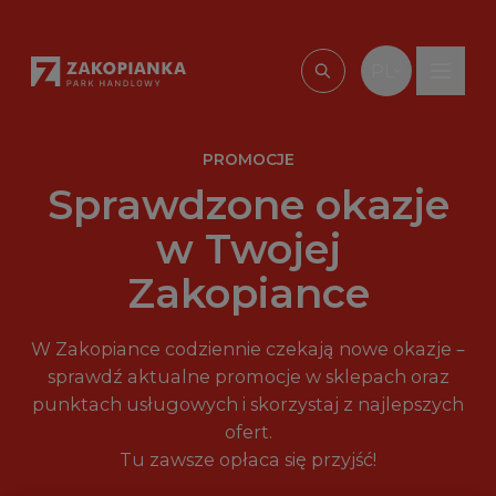
Przejdź do treści
PL
Wpisz, czego szu
PROMOCJE
Sprawdzone okazje
w Twojej
Zakopiance
W Zakopiance codziennie czekają nowe okazje –
sprawdź aktualne promocje w sklepach oraz
punktach usługowych i skorzystaj z najlepszych
ofert.
Tu zawsze opłaca się przyjść!