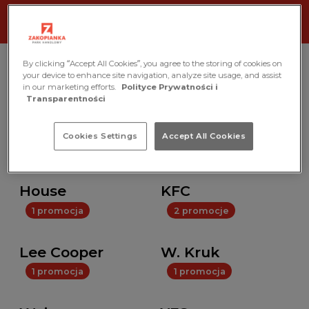
By clicking “Accept All Cookies”, you agree to the storing of cookies on
your device to enhance site navigation, analyze site usage, and assist
Marka
in our marketing efforts.
Polityce Prywatności i
Transparentności
Wszystkie
Cookies Settings
Accept All Cookies
1 promocja
3 promocje
House
KFC
1 promocja
2 promocje
Lee Cooper
W. Kruk
1 promocja
1 promocja