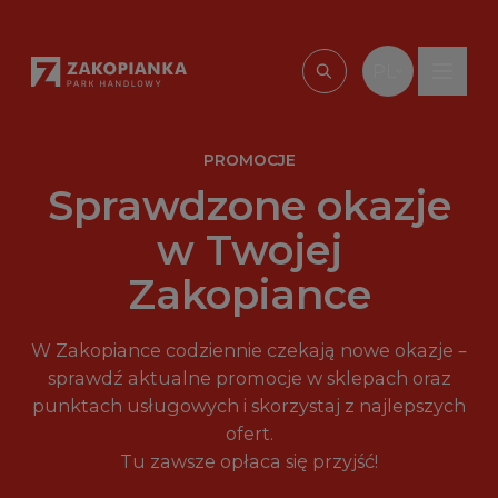
Przejdź do treści
PL
Wpisz, czego szu
PROMOCJE
Sprawdzone okazje
w Twojej
Zakopiance
W Zakopiance codziennie czekają nowe okazje –
sprawdź aktualne promocje w sklepach oraz
punktach usługowych i skorzystaj z najlepszych
ofert.
Tu zawsze opłaca się przyjść!