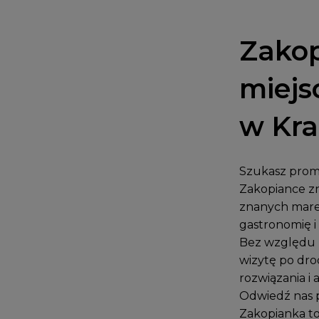
Zakop
miejs
w Kr
Szukasz promo
Zakopiance zn
znanych mare
gastronomię i 
Bez względu n
wizytę po dro
rozwiązania i 
Odwiedź nas 
Zakopianka to