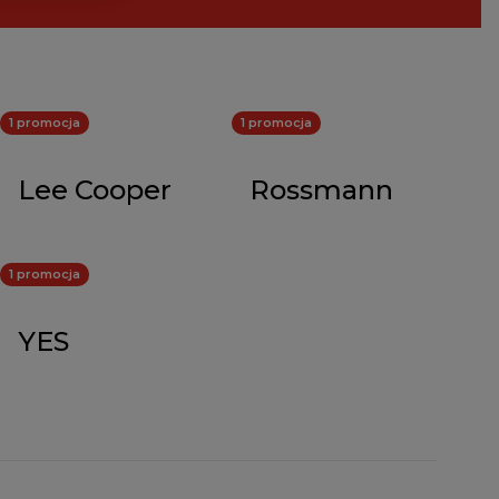
1 promocja
1 promocja
Lee Cooper
Rossmann
1 promocja
YES