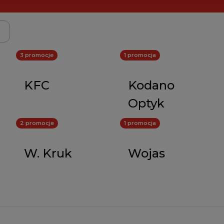
3 promocje
1 promocja
KFC
Kodano
Optyk
2 promocje
1 promocja
W. Kruk
Wojas