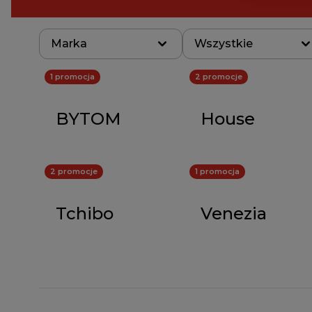
Marka
Wszystkie
1 promocja
2 promocje
BYTOM
House
2 promocje
1 promocja
Tchibo
Venezia