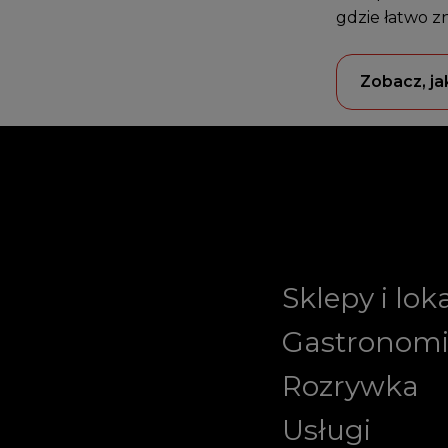
gdzie łatwo z
Zobacz, ja
Sklepy i lok
Gastronom
Rozrywka
Usługi