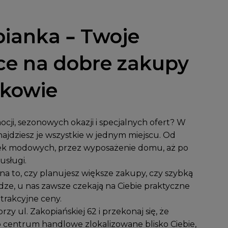
ianka – Twoje
ce na dobre zakupy
akowie
cji, sezonowych okazji i specjalnych ofert? W
ajdziesz je wszystkie w jednym miejscu. Od
k modowych, przez wyposażenie domu, aż po
usługi.
a to, czy planujesz większe zakupy, czy szybką
dze, u nas zawsze czekają na Ciebie praktyczne
atrakcyjne ceny.
przy
ul. Zakopiańskiej 62
i przekonaj się, że
 centrum handlowe zlokalizowane blisko Ciebie,