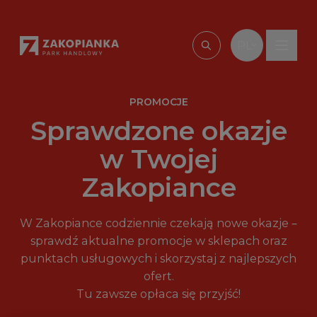
Przejdź do treści
PL
Wpisz, czego szu
PROMOCJE
Sprawdzone okazje
w Twojej
Zakopiance
W Zakopiance codziennie czekają nowe okazje –
sprawdź aktualne promocje w sklepach oraz
punktach usługowych i skorzystaj z najlepszych
ofert.
Tu zawsze opłaca się przyjść!