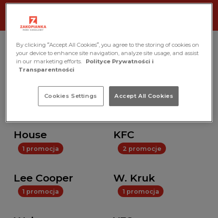
By clicking “Accept All Cookies”, you agree to the storing of cookies on
your device to enhance site navigation, analyze site usage, and assist
Marka
in our marketing efforts.
Polityce Prywatności i
Transparentności
Wszystkie
Cookies Settings
Accept All Cookies
1 promocja
3 promocje
House
KFC
1 promocja
2 promocje
Lee Cooper
W. Kruk
1 promocja
1 promocja