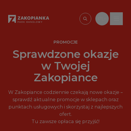
Przejdź do treści
PL
Wpisz, czego szu
PROMOCJE
Sprawdzone okazje
w Twojej
Zakopiance
W Zakopiance codziennie czekają nowe okazje –
sprawdź aktualne promocje w sklepach oraz
punktach usługowych i skorzystaj z najlepszych
ofert.
Tu zawsze opłaca się przyjść!