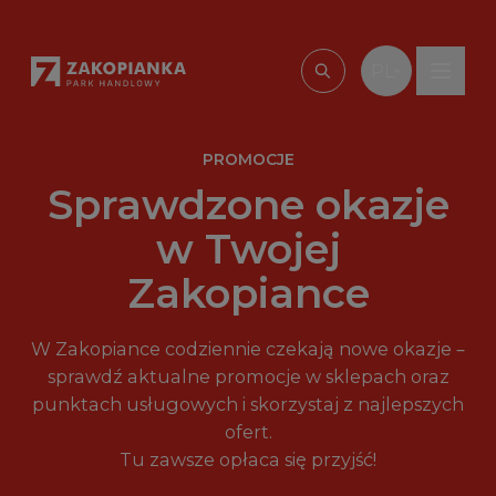
Przejdź do treści
PL
Wpisz, czego szu
PROMOCJE
Sprawdzone okazje
w Twojej
Zakopiance
W Zakopiance codziennie czekają nowe okazje –
sprawdź aktualne promocje w sklepach oraz
punktach usługowych i skorzystaj z najlepszych
ofert.
Tu zawsze opłaca się przyjść!