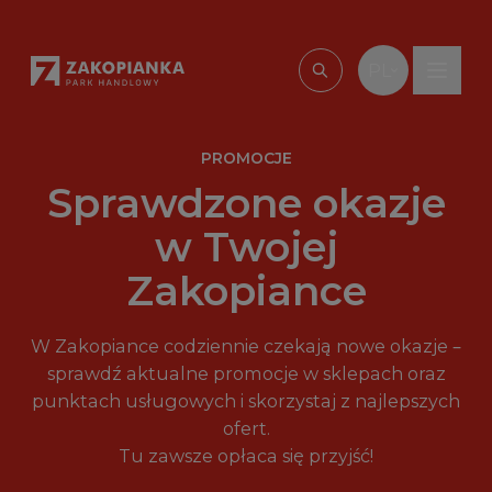
Przejdź do treści
PL
Wpisz, czego szu
PROMOCJE
Sprawdzone okazje
w Twojej
Zakopiance
W Zakopiance codziennie czekają nowe okazje –
sprawdź aktualne promocje w sklepach oraz
punktach usługowych i skorzystaj z najlepszych
ofert.
Tu zawsze opłaca się przyjść!