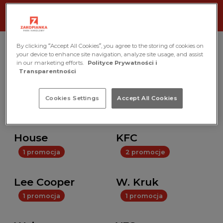
By clicking “Accept All Cookies”, you agree to the storing of cookies on
your device to enhance site navigation, analyze site usage, and assist
Marka
in our marketing efforts.
Polityce Prywatności i
Transparentności
Wszystkie
Cookies Settings
Accept All Cookies
1 promocja
3 promocje
House
KFC
1 promocja
2 promocje
Lee Cooper
W. Kruk
1 promocja
1 promocja