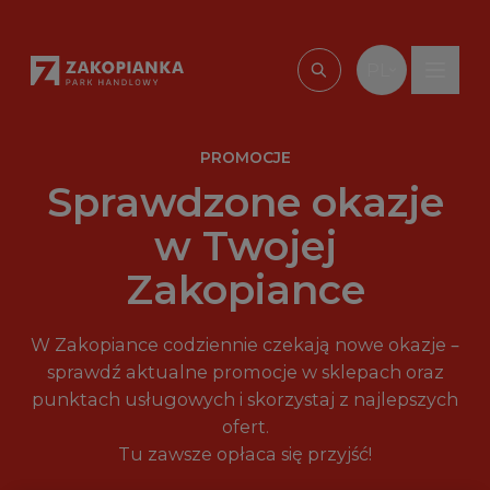
Przejdź do treści
PL
Wpisz, czego szu
PROMOCJE
Sprawdzone okazje
w Twojej
Zakopiance
W Zakopiance codziennie czekają nowe okazje –
sprawdź aktualne promocje w sklepach oraz
punktach usługowych i skorzystaj z najlepszych
ofert.
Tu zawsze opłaca się przyjść!