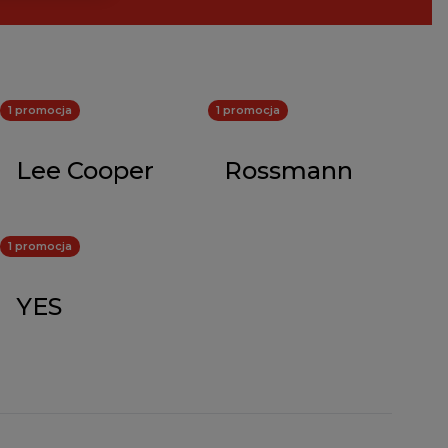
1 promocja
1 promocja
Lee Cooper
Rossmann
1 promocja
YES