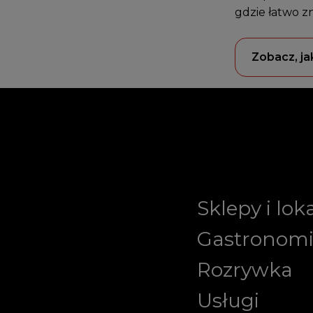
gdzie łatwo z
Zobacz, ja
Sklepy i lok
Gastronom
Rozrywka
Usługi