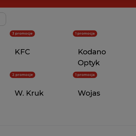
3 promocje
1 promocja
KFC
Kodano
Optyk
2 promocje
1 promocja
W. Kruk
Wojas