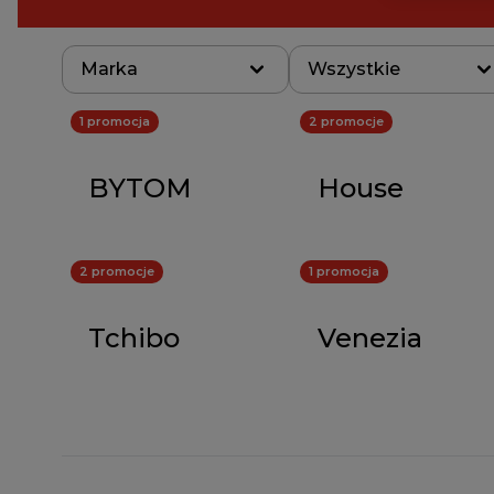
Marka
Wszystkie
1 promocja
2 promocje
BYTOM
House
2 promocje
1 promocja
Tchibo
Venezia