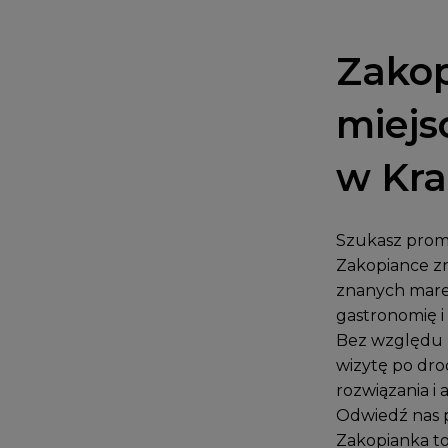
Zakop
miejs
w Kr
Szukasz promo
Zakopiance zn
znanych mare
gastronomię i 
Bez względu n
wizytę po dro
rozwiązania i 
Odwiedź nas 
Zakopianka to