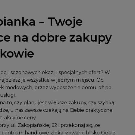
ianka – Twoje
ce na dobre zakupy
akowie
cji, sezonowych okazji i specjalnych ofert? W
ajdziesz je wszystkie w jednym miejscu. Od
k modowych, przez wyposażenie domu, aż po
usługi.
a to, czy planujesz większe zakupy, czy szybką
dze, u nas zawsze czekają na Ciebie praktyczne
atrakcyjne ceny.
przy
ul. Zakopiańskiej 62
i przekonaj się, że
 centrum handlowe zlokalizowane blisko Ciebie,