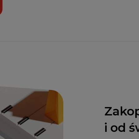
Zakop
i od 