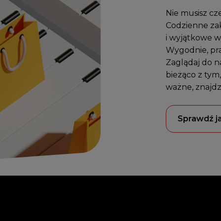
Nie musisz cz
Codzienne zak
i wyjątkowe wy
Wygodnie, prak
Zaglądaj do na
bieżąco z tym,
ważne, znajdz
Sprawdź j