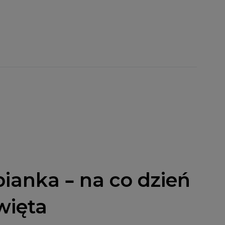
ianka – na co dzień
święta