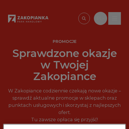
Przejdź do treści
PL
Wpisz, czego szu
PROMOCJE
Sprawdzone okazje
w Twojej
Zakopiance
W Zakopiance codziennie czekają nowe okazje –
sprawdź aktualne promocje w sklepach oraz
punktach usługowych i skorzystaj z najlepszych
ofert.
Tu zawsze opłaca się przyjść!