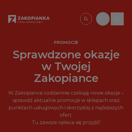
Przejdź do treści
PL
Wpisz, czego szu
PROMOCJE
Sprawdzone okazje
w Twojej
Zakopiance
W Zakopiance codziennie czekają nowe okazje –
sprawdź aktualne promocje w sklepach oraz
punktach usługowych i skorzystaj z najlepszych
ofert.
Tu zawsze opłaca się przyjść!