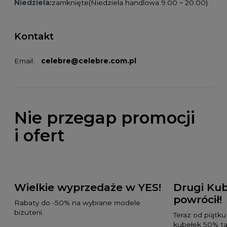
Niedziela:
zamknięte
(Niedziela handlowa 9.00 – 20.00)
Kontakt
Email:
celebre@celebre.com.pl
Nie przegap promocji
i ofert
Wielkie wyprzedaże w YES!
Drugi Kub
powrócił!
Rabaty do -50% na wybrane modele
biżuterii.
Teraz od piątku
kubełek 50% tan