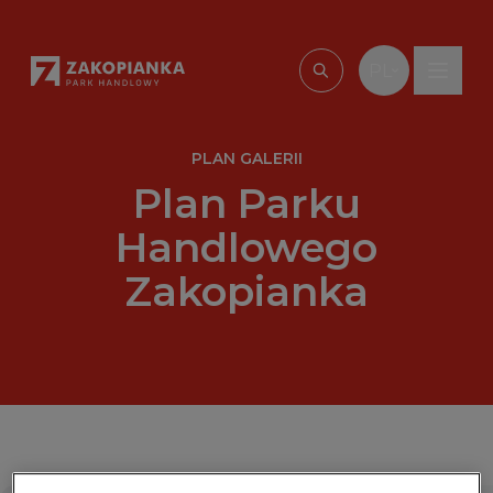
Przejdź do treści
PL
Wpisz, czego szu
PLAN GALERII
Plan Parku
Handlowego
Zakopianka