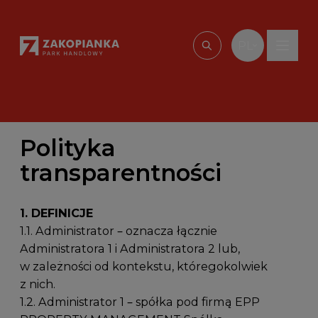
Przejdź do treści
PL
Wpisz, czego szu
Polityka
transparentności
1. DEFINICJE
1.1. Administrator – oznacza łącznie
Administratora 1 i Administratora 2 lub,
w zależności od kontekstu, któregokolwiek
z nich.
1.2. Administrator 1 – spółka pod firmą EPP