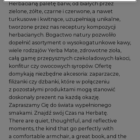
Herbacianą paletę barw, od białych przez
zielone, żółte, czarne i czerwone, a nawet
turkusowe i kwitnące, uzupełniają unikalne,
tworzone przez nas receptury kompozycji
herbacianych. Bogactwo natury pozwoliło
dopełnić asortyment o wysokogatunkowe kawy,
wiele rodzajów Yerba Mate, zdrowotne zioła,
całą gamę przepysznych czekoladowych łakoci,
konfitur czy owocowych syropów. Ofertę
domykają niezbędne akcesoria: zaparzacze,
filiżanki czy dzbanki, które w połączeniu
z pozostałymi produktami mogą stanowić
doskonały prezent na każdą okazję.
Zapraszamy Cię do świata wypełnionego
smakami. Znajdź swój Czas na Herbatę.
There are quiet, thoughtful, and reflective
moments, the kind that go perfectly with
a comfortable armchair, a great book, and the