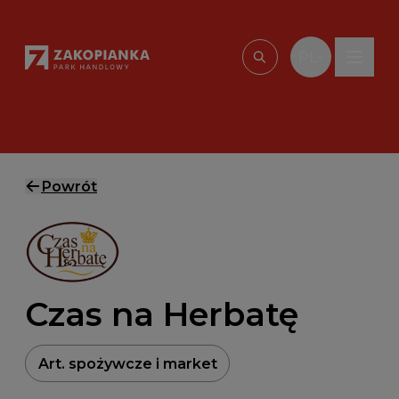
Przejdź do treści
PL
Wpisz, czego szu
Powrót
Czas na Herbatę
Art. spożywcze i market