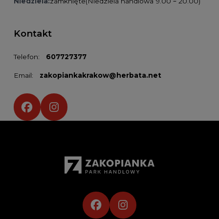
Niedziela:
zamknięte
(Niedziela handlowa 9.00 – 20.00)
Kontakt
Telefon:
607727377
Email:
zakopiankakrakow@herbata.net
Social media: