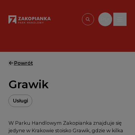
Przejdź do treści
PL
Wpisz, czego szu
Powrót
Grawik
Usługi
W Parku Handlowym Zakopianka znajduje się
jedyne w Krakowie stoisko Grawik, gdzie w kilka