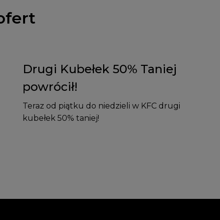
ofert
Drugi Kubełek 50% Taniej
powrócił!
Teraz od piątku do niedzieli w KFC drugi
kubełek 50% taniej!