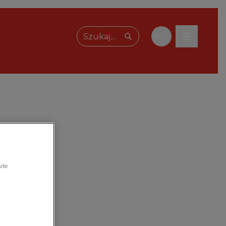
PL
Wpisz, czego szukasz
ite