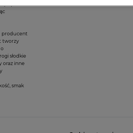
zą się tu
ąc
i producent
t tworzy
do
rogi słodkie
y oraz inne
y
kość, smak