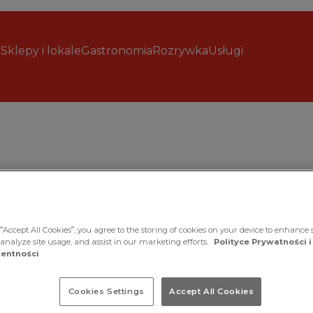
Sklepy i lokale
Gastronomia
Rozrywka
Usługi
“Accept All Cookies”, you agree to the storing of cookies on your device to enhance s
nkową
 analyze site usage, and assist in our marketing efforts.
Polityce Prywatności i
entności
uracji
Cookies Settings
Accept All Cookies
. Domowe