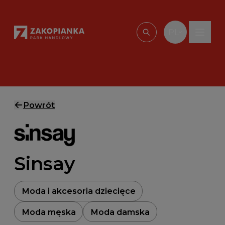
Przejdź do treści
PL
Wpisz, czego szu
Powrót
Sinsay
Moda i akcesoria dziecięce
Moda męska
Moda damska