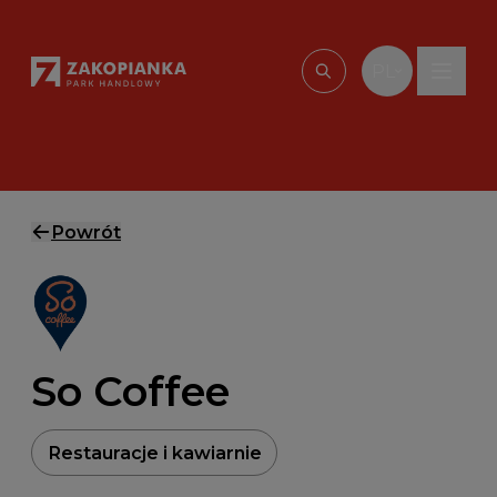
Przejdź do treści
PL
Wpisz, czego szu
Powrót
So Coffee
Restauracje i kawiarnie