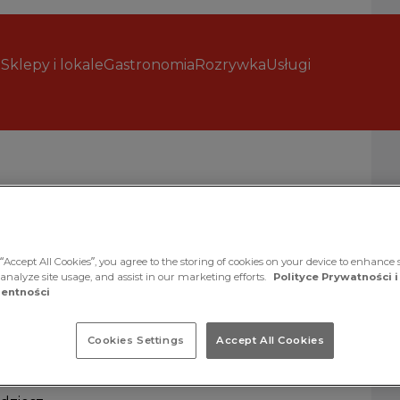
Sklepy i lokale
Gastronomia
Rozrywka
Usługi
“Accept All Cookies”, you agree to the storing of cookies on your device to enhance s
 analyze site usage, and assist in our marketing efforts.
Polityce Prywatności i
entności
olskich
Cookies Settings
Accept All Cookies
ę
doskonała