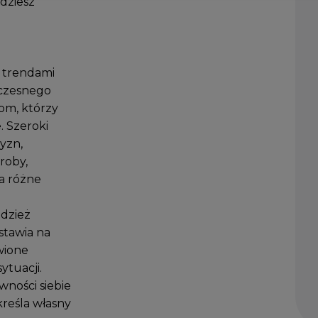
jdziesz
i trendami
czesnego
om, którzy
. Szeroki
yzn,
roby,
na różne
odzież
 stawia na
wione
ytuacji.
wności siebie
kreśla własny