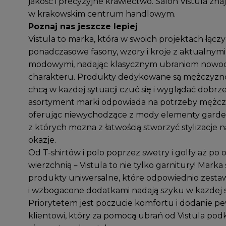
jakość i precyzyjne krawiectwo. Salon Vistula zna
w krakowskim centrum handlowym.
Poznaj nas jeszcze lepiej
Vistula to marka, która w swoich projektach łączy
ponadczasowe fasony, wzory i kroje z aktualnym
modowymi, nadając klasycznym ubraniom nowo
charakteru. Produkty dedykowane są mężczyzn
chcą w każdej sytuacji czuć się i wyglądać dobrze
asortyment marki odpowiada na potrzeby mężcz
oferując niewychodzące z mody elementy garde
z których można z łatwością stworzyć stylizacje 
okazje.
Od T-shirtów i polo poprzez swetry i golfy aż po 
wierzchnią – Vistula to nie tylko garnitury! Marka
produkty uniwersalne, które odpowiednio zesta
i wzbogacone dodatkami nadają szyku w każdej s
Priorytetem jest poczucie komfortu i dodanie pe
klientowi, który za pomocą ubrań od Vistula pod