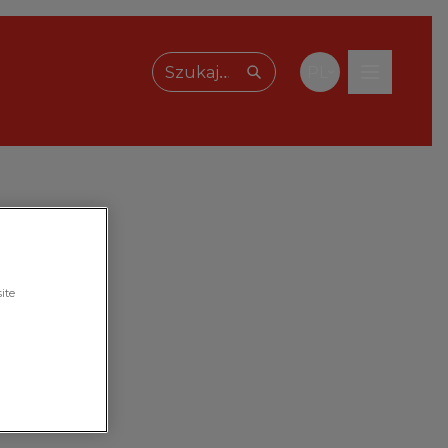
PL
Wpisz, czego szukasz
ite