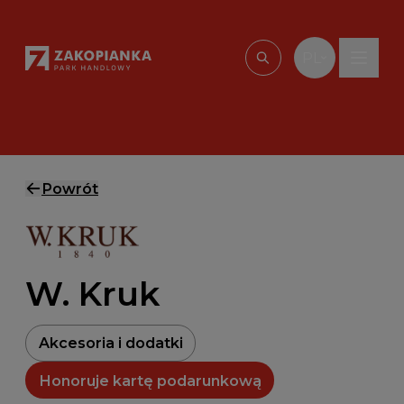
Przejdź do treści
PL
Wpisz, czego szu
Powrót
W. Kruk
Akcesoria i dodatki
Honoruje kartę podarunkową