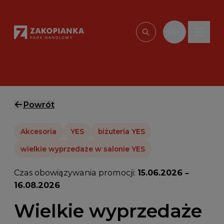
Przejdź do treści
PL
Wpisz, czego szu
Powrót
Akcesoria
YES
biżuteria YES
wielkie wyprzedaże w salonie YES
Czas obowiązywania promocji:
15.06.2026 –
16.08.2026
Wielkie wyprzedaże