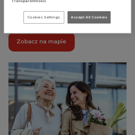
Transparentności
domu. Wystarczy wybrać ulubiony bukiet, a
automat przygotuje go od razu do odbioru.
Cookies Settings
Accept All Cookies
Kwiatomat znajduje się obok paczkomatu
InPost, na zewnątrz obiektu.
Zobacz na mapie