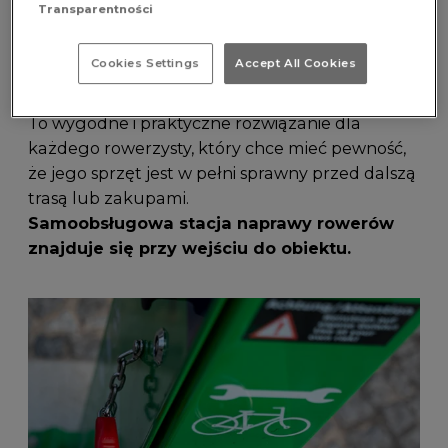
Transparentności
Dzięki naszej samoobsługowej stacji napraw
możesz w szybki sposób zadbać o swój rower –
Cookies Settings
Accept All Cookies
napompować koło lub skorzystać z
podstawowych narzędzi do drobnych napraw.
To wygodne i praktyczne rozwiązanie dla
każdego rowerzysty, który chce mieć pewność,
że jego sprzęt jest w pełni sprawny przed dalszą
trasą lub zakupami.
Samoobsługowa stacja naprawy rowerów
znajduje się przy wejściu do obiektu.