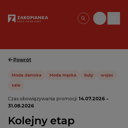
Przejdź do treści
PL
Wpisz, czego szu
Powrót
Moda damska
Moda męska
buty
wojas
sale
Czas obowiązywania promocji:
14.07.2026 –
31.08.2026
Kolejny etap